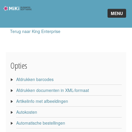
Miki-
MENU
Business-
Software
Terug naar King Enterprise
Home
King Software
MiKi2King
Opties
Software Online
Afdrukken barcodes
Telefonie
Afdrukken documenten in XML-formaat
Partners
Artikelinfo met afbeeldingen
Klant worden
Autokosten
Automatische bestellingen