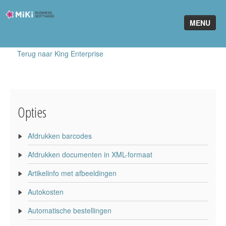
Miki-
MENU
Business-
Software
Terug naar King Enterprise
Home
King Software
MiKi2King
Opties
Software Online
Afdrukken barcodes
Telefonie
Afdrukken documenten in XML-formaat
Partners
Artikelinfo met afbeeldingen
Klant worden
Autokosten
Automatische bestellingen