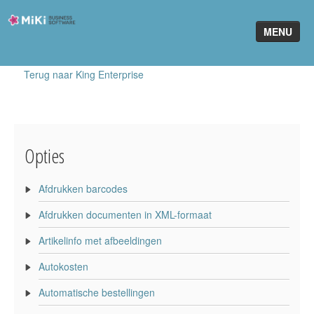
Miki-
MENU
Business-
Software
Terug naar King Enterprise
Home
King Software
MiKi2King
Opties
Software Online
Afdrukken barcodes
Telefonie
Afdrukken documenten in XML-formaat
Partners
Artikelinfo met afbeeldingen
Klant worden
Autokosten
Automatische bestellingen