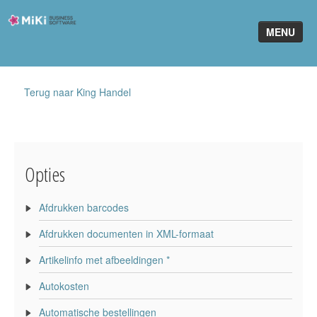
Miki-
MENU
Business-
Software
Home
Terug naar King Handel
King Software
MiKi2King
Opties
Software Online
Telefonie
Afdrukken barcodes
Afdrukken documenten in XML-formaat
Partners
Artikelinfo met afbeeldingen *
Klant worden
Autokosten
Automatische bestellingen