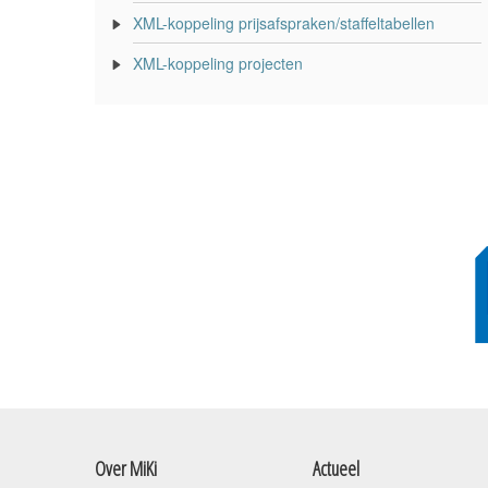
XML-koppeling prijsafspraken/staffeltabellen
XML-koppeling projecten
Over MiKi
Actueel