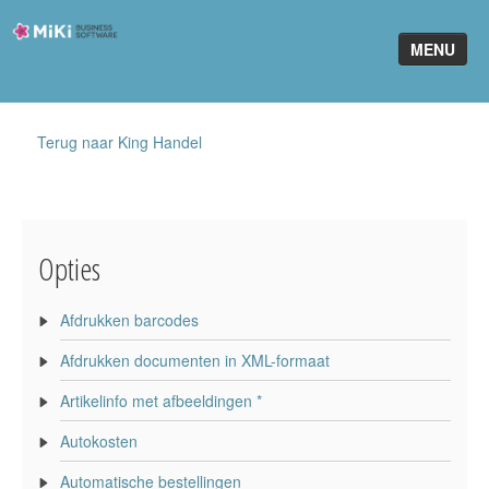
Miki-
MENU
Business-
Software
Home
Terug naar King Handel
King Software
MiKi2King
Opties
Software Online
Telefonie
Afdrukken barcodes
Afdrukken documenten in XML-formaat
Partners
Artikelinfo met afbeeldingen *
Klant worden
Autokosten
Automatische bestellingen