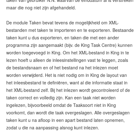
taken van gebruiker N.N. waarvan de einddatum al is verstreken
maar die nog niet zijn afgehandeld.
De module Taken bevat tevens de mogelijkheid om XML-
bestanden met taken te importeren en te exporteren. Bestaande
taken kunt u dus exporteren, en taken die met een ander
programma zijn aangemaakt (bijv. de King Task Centre) kunnen
worden toegevoegd in King. Om het XML-bestand in King in te
lezen hoeft u alleen de inleesinstellingen vast te leggen, zoals
de bestandsnaam en of het bestand na het inlezen moet
worden verwijderd. Het is niet nodig om in King de layout van
het inleesbestand te definiëren, want al die informatie staat in
het XML-bestand zelf. Bij het inlezen wordt gecontroleerd of de
taken correct en volledig zijn. Kan een taak niet worden
ingelezen, bijvoorbeeld omdat de Taaksoort niet in King
voorkomt, dan wordt die taak overgeslagen. Alle overgeslagen
taken kunt u na afloop in een apart bestand laten opnemen,
zodat u die na aanpassing alsnog kunt inlezen.