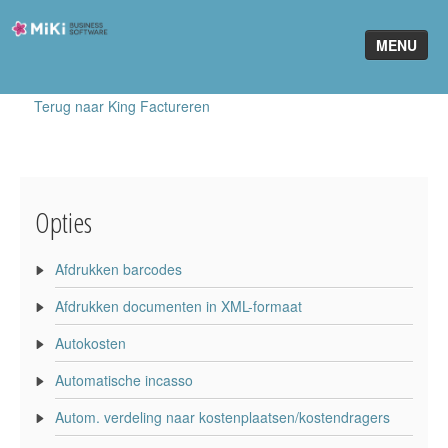
Miki-
MENU
Business-
Software
Terug naar King Factureren
Home
King Software
MiKi2King
Opties
Software Online
Afdrukken barcodes
Telefonie
Afdrukken documenten in XML-formaat
Partners
Autokosten
Klant worden
Automatische incasso
Autom. verdeling naar kostenplaatsen/kostendragers