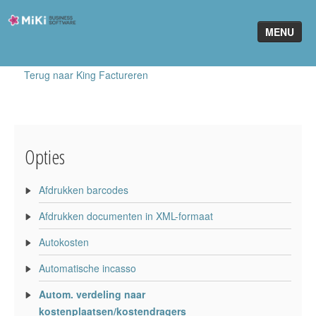
Miki-
MENU
Business-
Software
Terug naar King Factureren
Home
King Software
MiKi2King
Opties
Software Online
Afdrukken barcodes
Telefonie
Afdrukken documenten in XML-formaat
Partners
Autokosten
Klant worden
Automatische incasso
Autom. verdeling naar
kostenplaatsen/kostendragers