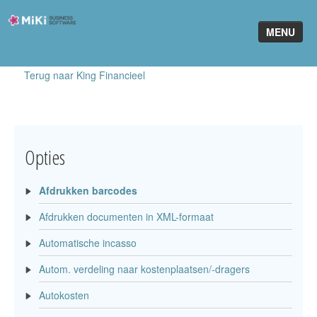
Miki-
MENU
Business-
Software
Terug naar King Financieel
Home
King Software
MiKi2King
Opties
Software Online
Afdrukken barcodes
Telefonie
Afdrukken documenten in XML-formaat
Partners
Automatische incasso
Klant worden
Autom. verdeling naar kostenplaatsen/-dragers
Autokosten