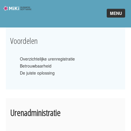
Miki-
MENU
Business-
Software
Home
Voordelen
King Software
Overzichtelijke urenregistratie
MiKi2King
Betrouwbaarheid
Software Online
De juiste oplossing
Telefonie
Partners
Urenadministratie
Klant worden