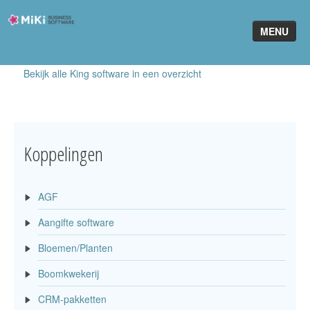
Miki-
MENU
Business-
Software
Bekijk alle King software in een overzicht
Home
King Software
MiKi2King
Koppelingen
Software Online
AGF
Telefonie
Aangifte software
Partners
Bloemen/Planten
Klant worden
Boomkwekerij
CRM-pakketten