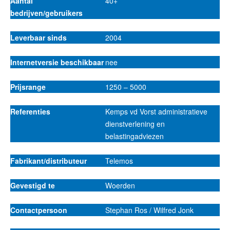
Aantal
40+
bedrijven/gebruikers
Leverbaar sinds
2004
Internetversie beschikbaar
nee
Prijsrange
1250 – 5000
Referenties
Kemps vd Vorst administratieve
dienstverlening en
belastingadviezen
Fabrikant/distributeur
Telemos
Gevestigd te
Woerden
Contactpersoon
Stephan Ros / Wilfred Jonk