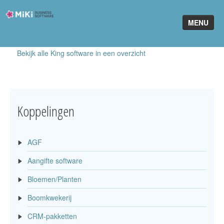
Miki-
MENU
Business-
Software
Bekijk alle King software in een overzicht
Home
King Software
MiKi2King
Koppelingen
Software Online
AGF
Telefonie
Aangifte software
Partners
Bloemen/Planten
Klant worden
Boomkwekerij
CRM-pakketten