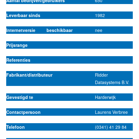
Aantal bedrijven/gebruikers
650
Leverbaar sinds
1982
Internetversie beschikbaar
nee
Prijsrange
Referenties
Fabrikant/distributeur
Ridder
Datasystems B.V.
Gevestigd te
Harderwijk
Contactpersoon
Laurens Verbree
Telefoon
(0341) 41 29 84