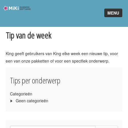
Miki-
MENU
Business-
Software
Tip van de week
Home
King Software
King geeft gebruikers van King elke week een nieuwe tip, voor
MiKi2King
een van onze pakketten of voor een specifiek onderwerp.
Software Online
Tips per onderwerp
Telefonie
Categorieën
Partners
Geen categorieën
Klant worden