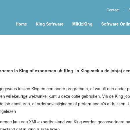
Contact
Home
King Software
MiKi2King
Software Onli
teren in King of exporteren uit King. In King stelt u de job(s) 
-gegevens tussen King en een ander programma, of vanuit een ander
en willekeurige webwinkel kunt u deze optie gebruiken. Via de King-j
de job aansturen, of orderbevestigingen of proformanota’s afdrukken. U
ingelezen
 Hiermee kan een XML-exportbestand van King worden geconverteerd na
tand dat in King is in te lezen.