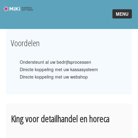
Miki-
MENU
Business-
Software
Home
Voordelen
King Software
Ondersteunt al uw bedrijfsprocessen
MiKi2King
Directe koppeling met uw kassasysteem
Software Online
Directe koppeling met uw webshop
Telefonie
Partners
King voor detailhandel en horeca
Klant worden