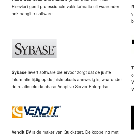
Elsevier) geeft professionele vakinformatie uit waaronder
R
n
ook aangifte-software.
v
b
T
Sybase
levert software die ervoor zorgt dat de juiste
o
informatie tijdig op de juiste plaats aanwezig is, waaronder
W
de relationele database Adaptive Server Enterprise.
W
Vendit BV
is de maker van Quickstart. De koppeling met