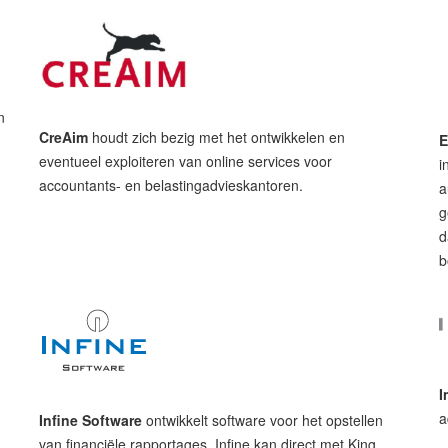
n
CreAim
houdt zich bezig met het ontwikkelen en
E
eventueel exploiteren van online services voor
i
accountants- en belastingadvieskantoren.
a
g
d
b
I
a
Infine Software
ontwikkelt software voor het opstellen
van financiële rapportages. Infine kan direct met King