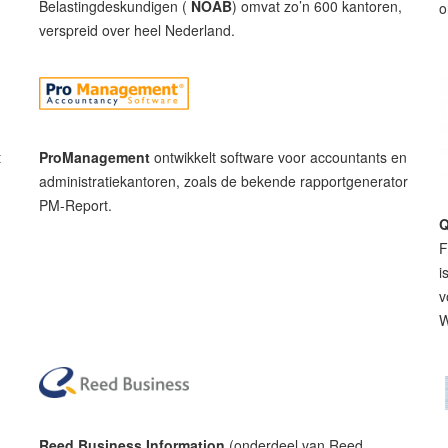
Belastingdeskundigen (
NOAB
) omvat zo’n 600 kantoren,
o
verspreid over heel Nederland.
t
ProManagement
ontwikkelt software voor accountants en
n
administratiekantoren, zoals de bekende rapportgenerator
PM-Report.
Q
F
i
v
W
Reed Business Information
(onderdeel van Reed