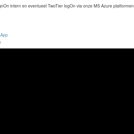
ignOn intern en eventueel TwoTier logOn via onze MS Azure platformen 
n App
p