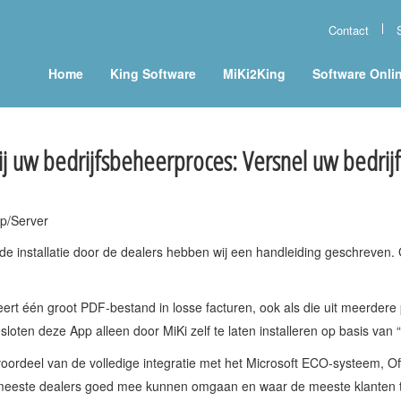
Contact
Home
King Software
MiKi2King
Software Onli
uw bedrijfsbeheerproces: Versnel uw bedrijfsd
p/Server
de installatie door de dealers hebben wij een handleiding geschreven.
ert één groot PDF-bestand in losse facturen, ook als die uit meerdere 
loten deze App alleen door MiKi zelf te laten installeren op basis van 
oordeel van de volledige integratie met het Microsoft ECO-systeem, 
e meeste dealers goed mee kunnen omgaan en waar de meeste klanten 