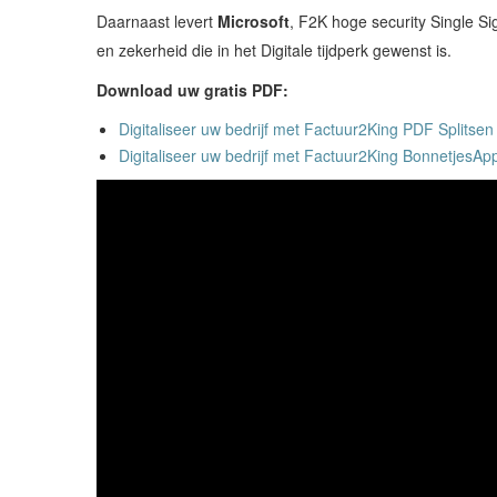
Daarnaast levert
Microsoft
, F2K hoge security Single S
en zekerheid die in het Digitale tijdperk gewenst is.
Download uw gratis PDF:
Digitaliseer uw bedrijf met Factuur2King PDF Splitse
Digitaliseer uw bedrijf met Factuur2King BonnetjesAp