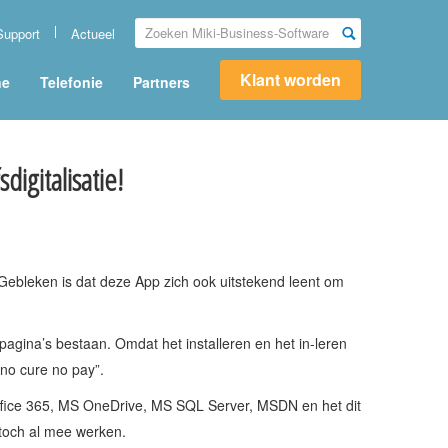
Support
Actueel
Klant worden
ne
Telefonie
Partners
igitalisatie!
 Gebleken is dat deze App zich ook uitstekend leent om
pagina’s bestaan. Omdat het installeren en het in-leren
“no cure no pay”.
Office 365, MS OneDrive, MS SQL Server, MSDN en het dit
toch al mee werken.