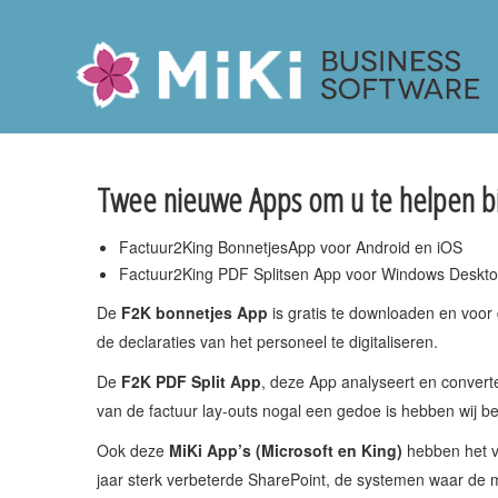
Miki-Business-Software
Twee nieuwe Apps om u te helpen bij 
Factuur2King BonnetjesApp voor Android en iOS
Factuur2King PDF Splitsen App voor Windows Deskto
De
F2K bonnetjes App
is gratis te downloaden en voor 
de declaraties van het personeel te digitaliseren.
De
F2K PDF Split App
, deze App analyseert en converte
van de factuur lay-outs nogal een gedoe is hebben wij bes
Ook deze
MiKi App’s (Microsoft en King)
hebben het v
jaar sterk verbeterde SharePoint, de systemen waar d