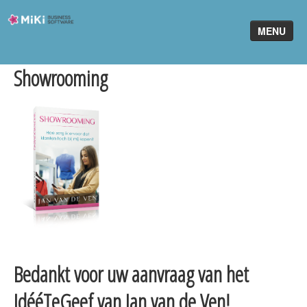
Miki-
MENU
Business-
Software
Showrooming
Home
King Software
MiKi2King
Software Online
Telefonie
Partners
Klant worden
Bedankt voor uw aanvraag van het
IdééTeGeef van Jan van de Ven!