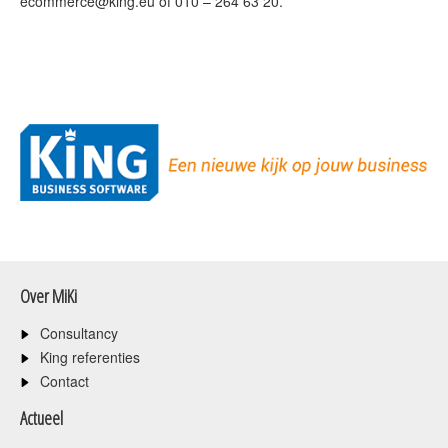
ecommerce@king.eu of 010 – 264 63 20.
Over MiKi
Consultancy
King referenties
Contact
Actueel