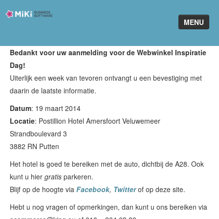
Miki-
MENU
Business-
Software
Bedankt voor uw aanmelding voor de Webwinkel Inspiratie
Home
Dag!
Uiterlijk een week van tevoren ontvangt u een bevestiging met
King Software
daarin de laatste informatie.
MiKi2King
Datum
: 19 maart 2014
Locatie
Software Online
: Postillion Hotel Amersfoort Veluwemeer
Strandboulevard 3
Telefonie
3882 RN Putten
Het hotel is goed te bereiken met de auto, dichtbij de A28. Ook
Partners
kunt u hier
gratis
parkeren.
Klant worden
Blijf op de hoogte via
Facebook
,
Twitter
of op deze site.
Hebt u nog vragen of opmerkingen, dan kunt u ons bereiken via